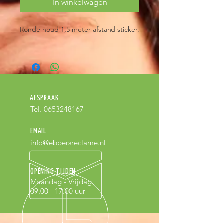
In winkelwagen
Ronde houd 1,5 meter afstand sticker.
AFSPRAAK
Tel. 0653248167
EMAIL
info@ebbersreclame.nl
OPENING TIJDEN
Maandag - Vrijdag
09.00 - 17.00
uur