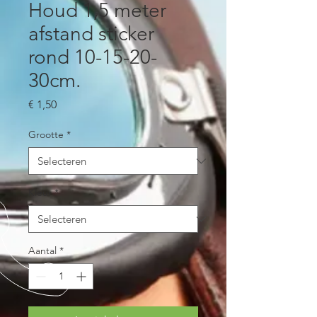
Houd 1,5 meter
afstand sticker
rond 10-15-20-
30cm.
Prijs
€ 1,50
Grootte
*
Kleur
*
Aantal
*