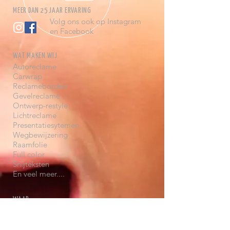
MEER DAN 25 JAAR ERVARING
Volg ons ook op Instagram
en Facebook
WAT MAKEN WIJ
Autoreclame
Carwrap
Reclameborden
Gevelreclame
Ontwerp-restyle
Lichtreclame
Presentatiesytemen
Wegbewijzering
Raamfolie
Full color
Snijteksten
En veel meer....
WAAR
Op vliegveld Teuge:
De Zanden 13b